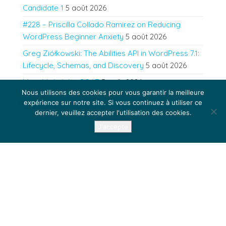
Candidate 1
5 août 2026
#228 – Priscilla Collado Ramirez on Reducing
WordPress Beginner Anxiety
5 août 2026
Greg Ziółkowski: The Abilities API in WordPress 7.1:
Lifecycle, Schemas, and Discovery
5 août 2026
Matt: Michel the GOAT
5 août 2026
Nous utilisons des cookies pour vous garantir la meilleure
expérience sur notre site. Si vous continuez à utiliser ce
dernier, veuillez accepter l'utilisation des cookies.
Fièrement propulsé par
WordPress
|
Thème :
Envo Blog
J'accepte